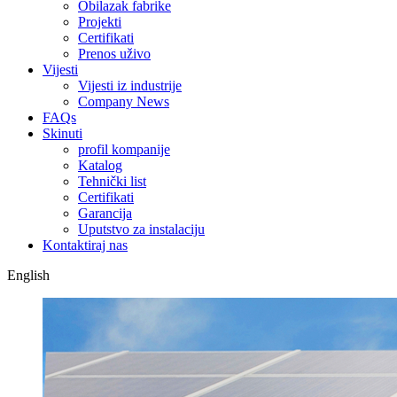
Obilazak fabrike
Projekti
Certifikati
Prenos uživo
Vijesti
Vijesti iz industrije
Company News
FAQs
Skinuti
profil kompanije
Katalog
Tehnički list
Certifikati
Garancija
Uputstvo za instalaciju
Kontaktiraj nas
English