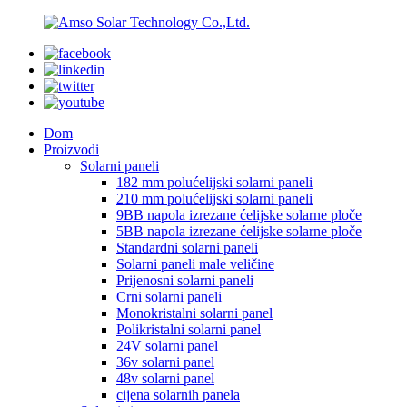
Dom
Proizvodi
Solarni paneli
182 mm polućelijski solarni paneli
210 mm polućelijski solarni paneli
9BB napola izrezane ćelijske solarne ploče
5BB napola izrezane ćelijske solarne ploče
Standardni solarni paneli
Solarni paneli male veličine
Prijenosni solarni paneli
Crni solarni paneli
Monokristalni solarni panel
Polikristalni solarni panel
24V solarni panel
36v solarni panel
48v solarni panel
cijena solarnih panela