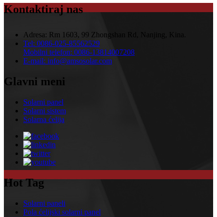
Kontaktiraj nas
Adresa:
Rm 1603, 99 Zhongshan Rd, Nanjing, Kina.
Tel:
0086-025-85562529
Mobilni telefon:
0086-13814007208
E-mail:
info@amsosolar.com
Glavni meni
Solarni panel
Solarni sistem
Solarna ćelija
Hot Tag
Solarni paneli
Pola ćelijski solarni panel