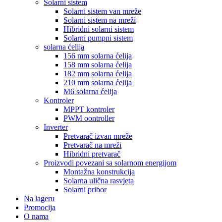
Solarni sistem
Solarni sistem van mreže
Solarni sistem na mreži
Hibridni solarni sistem
Solarni pumpni sistem
solarna ćelija
156 mm solarna ćelija
158 mm solarna ćelija
182 mm solarna ćelija
210 mm solarna ćelija
M6 solarna ćelija
Kontroler
MPPT kontroler
PWM oontroller
Inverter
Pretvarač izvan mreže
Pretvarač na mreži
Hibridni pretvarač
Proizvodi povezani sa solarnom energijom
Montažna konstrukcija
Solarna ulična rasvjeta
Solarni pribor
Na lageru
Promocija
O nama