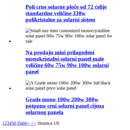
Poli crne solarne ploče od 72 ćelije
standardne veličine 330w
polikristalne za solarni sistem
Na prodaju mini prilagođeni
monokristalni solarni panel male
veličine 60w 75w 90w 100w solarni
panel
Grade mono 100w 200w 300w
potpuno crni solarni panel cijena
solarnog panela
1
2
3
4
5
6
Dalje>
>>
Stranica 1/6