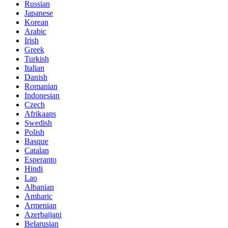
Russian
Japanese
Korean
Arabic
Irish
Greek
Turkish
Italian
Danish
Romanian
Indonesian
Czech
Afrikaans
Swedish
Polish
Basque
Catalan
Esperanto
Hindi
Lao
Albanian
Amharic
Armenian
Azerbaijani
Belarusian