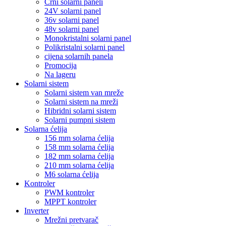
Crni solarni paneli
24V solarni panel
36v solarni panel
48v solarni panel
Monokristalni solarni panel
Polikristalni solarni panel
cijena solarnih panela
Promocija
Na lageru
Solarni sistem
Solarni sistem van mreže
Solarni sistem na mreži
Hibridni solarni sistem
Solarni pumpni sistem
Solarna ćelija
156 mm solarna ćelija
158 mm solarna ćelija
182 mm solarna ćelija
210 mm solarna ćelija
M6 solarna ćelija
Kontroler
PWM kontroler
MPPT kontroler
Inverter
Mrežni pretvarač