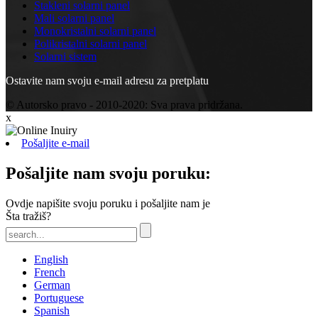
Stakleni solarni panel
Mali solarni panel
Monokristalni solarni panel
Polikristalni solarni panel
Solarni sistem
Ostavite nam svoju e-mail adresu za pretplatu
© Autorsko pravo - 2010-2020: Sva prava pridržana.
x
Pošaljite e-mail
Pošaljite nam svoju poruku:
Ovdje napišite svoju poruku i pošaljite nam je
Šta tražiš?
English
French
German
Portuguese
Spanish