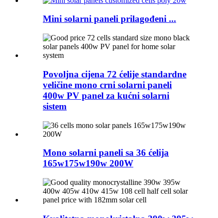
Mini solarni paneli prilagođeni ...
Povoljna cijena 72 ćelije standardne
veličine mono crni solarni paneli
400w PV panel za kućni solarni
sistem
Mono solarni paneli sa 36 ćelija
165w175w190w 200W