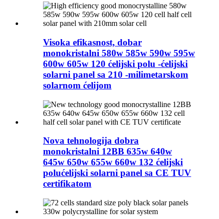
Visoka efikasnost, dobar
monokristalni 580w 585w 590w 595w
600w 605w 120 ćelijski polu -ćelijski
solarni panel sa 210 -milimetarskom
solarnom ćelijom
Nova tehnologija dobra
monokristalni 12BB 635w 640w
645w 650w 655w 660w 132 ćelijski
polućelijski solarni panel sa CE TUV
certifikatom