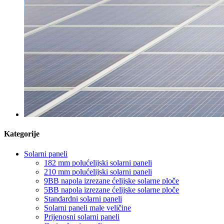
Kategorije
Solarni paneli
182 mm polućelijski solarni paneli
210 mm polućelijski solarni paneli
9BB napola izrezane ćelijske solarne ploče
5BB napola izrezane ćelijske solarne ploče
Standardni solarni paneli
Solarni paneli male veličine
Prijenosni solarni paneli