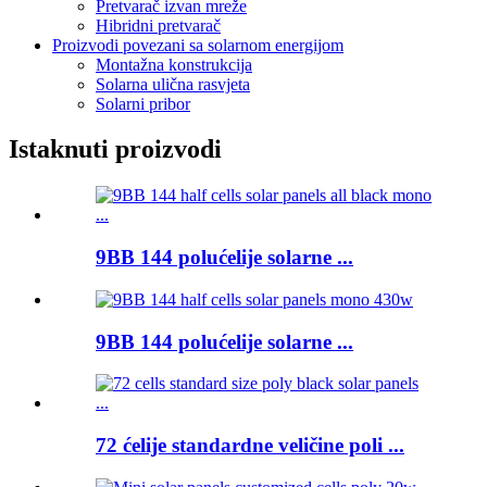
Pretvarač izvan mreže
Hibridni pretvarač
Proizvodi povezani sa solarnom energijom
Montažna konstrukcija
Solarna ulična rasvjeta
Solarni pribor
Istaknuti proizvodi
9BB 144 polućelije solarne ...
9BB 144 polućelije solarne ...
72 ćelije standardne veličine poli ...