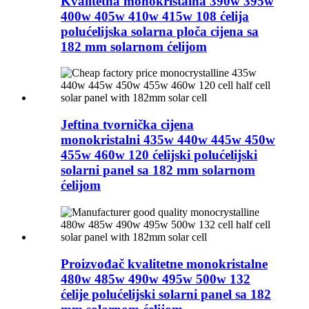
Kvalitetna monokristalna 390w 395w
400w 405w 410w 415w 108 ćelija
polućelijska solarna ploča cijena sa
182 mm solarnom ćelijom
Jeftina tvornička cijena
monokristalni 435w 440w 445w 450w
455w 460w 120 ćelijski polućelijski
solarni panel sa 182 mm solarnom
ćelijom
Proizvođač kvalitetne monokristalne
480w 485w 490w 495w 500w 132
ćelije polućelijski solarni panel sa 182