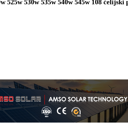
0w 525w 530w 535w 540w 545w 108 ćelijski p