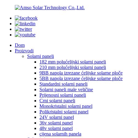
Dom
Proizvodi
Solarni paneli
182 mm polućelijski solarni paneli
210 mm polućelijski solarni paneli
9BB napola izrezane ćelijske solarne ploče
5BB napola izrezane ćelijske solarne ploče
Standardni solarni paneli
Solarni paneli male veličine
Prijenosni solarni paneli
Crni solarni paneli
Monokristalni solarni panel
Polikristalni solarni panel
24V solarni panel
36v solarni panel
48v solarni panel
cijena solarnih panela