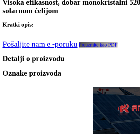
Visoka efikasnost, dobar monokristalni 52
solarnom ćelijom
Kratki opis:
Pošaljite nam e -poruku
Preuzmite kao PDF
Detalji o proizvodu
Oznake proizvoda