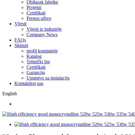
Obilazak fabrike
Projekti
Certifikati
Prenos uživo
Vijesti
Vijesti iz industrije
Company News
FAQs
Skinuti
profil kompanije
Katalog
Tehnički list
Certifikati
Garancija
Uputstvo za instalaciju
Kontaktiraj nas
English