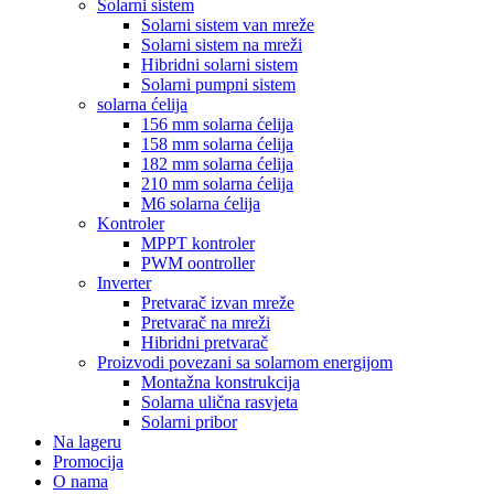
Solarni sistem
Solarni sistem van mreže
Solarni sistem na mreži
Hibridni solarni sistem
Solarni pumpni sistem
solarna ćelija
156 mm solarna ćelija
158 mm solarna ćelija
182 mm solarna ćelija
210 mm solarna ćelija
M6 solarna ćelija
Kontroler
MPPT kontroler
PWM oontroller
Inverter
Pretvarač izvan mreže
Pretvarač na mreži
Hibridni pretvarač
Proizvodi povezani sa solarnom energijom
Montažna konstrukcija
Solarna ulična rasvjeta
Solarni pribor
Na lageru
Promocija
O nama